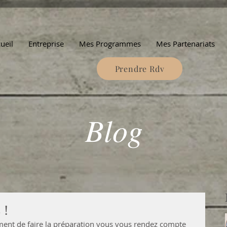
ueil
Entreprise
Mes Programmes
Mes Partenariats
Prendre Rdv
Blog
 !
ent de faire la préparation vous vous rendez compte 