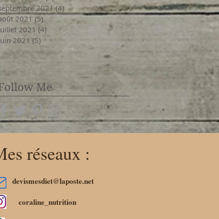
septembre 2021
(4)
4 posts
août 2021
(5)
5 posts
juillet 2021
(4)
4 posts
juin 2021
(5)
5 posts
Follow Me
es réseaux :
devismesdiet@laposte.net
coraline_nutrition