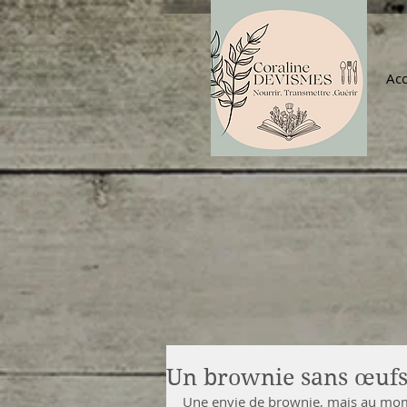
Acc
Un brownie sans œufs
Une envie de brownie, mais au mom