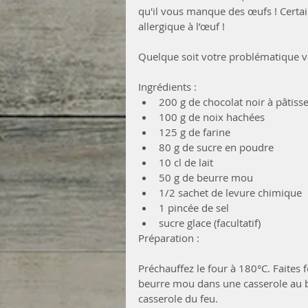
qu'il vous manque des œufs ! Certa
allergique à l’œuf !
Quelque soit votre problématique vo
Ingrédients : 
200 g de chocolat noir à pâtisse
100 g de noix hachées  
125 g de farine  
80 g de sucre en poudre  
10 cl de lait  
50 g de beurre mou  
1/2 sachet de levure chimique  
1 pincée de sel  
sucre glace (facultatif) 
Préparation :
Préchauffez le four à 180°C. Faites
beurre mou dans une casserole au ba
casserole du feu.