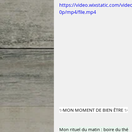
https://video.wixstatic.com/vi
0p/mp4/file.mp4
✨MON MOMENT DE BIEN ÊTRE ✨
Mon rituel du matin : boire du thé 