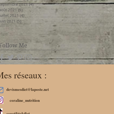
septembre 2021
(4)
4 posts
août 2021
(5)
5 posts
juillet 2021
(4)
4 posts
juin 2021
(5)
5 posts
Follow Me
es réseaux :
devismesdiet@laposte.net
coraline_nutrition
coratiktokdiet