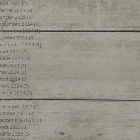
avril 2025
(4)
4 posts
février 2025
(2)
2 posts
janvier 2025
(5)
5 posts
décembre 2024
(8)
8 posts
novembre 2024
(8)
8 posts
octobre 2024
(5)
5 posts
septembre 2024
(4)
4 posts
août 2024
(2)
2 posts
juillet 2024
(4)
4 posts
juin 2024
(1)
1 post
mai 2024
(3)
3 posts
avril 2024
(5)
5 posts
mars 2024
(3)
3 posts
février 2024
(2)
2 posts
janvier 2024
(4)
4 posts
décembre 2023
(2)
2 posts
octobre 2023
(3)
3 posts
septembre 2023
(3)
3 posts
août 2023
(3)
3 posts
juillet 2023
(3)
3 posts