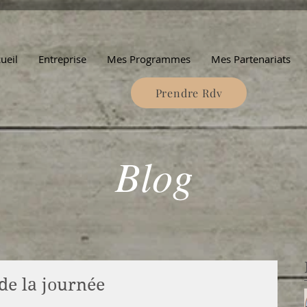
ueil
Entreprise
Mes Programmes
Mes Partenariats
Prendre Rdv
Blog
de la journée