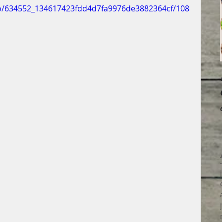
deo/634552_134617423fdd4d7fa9976de3882364cf/108