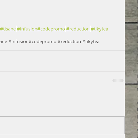
#tisane
#infusion
#codepromo
#reduction
#tikytea
sane #infusion#codepromo #reduction #tikytea