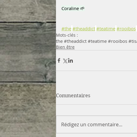
Coraline 🌱
#the
#theaddict
#teatime
#rooibos
Mots-clés :
the #theaddict #teatime #rooibos #ti
Bien être
Commentaires
Rédigez un commentaire...