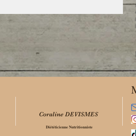
M
Coraline DEVISMES
Diététicienne Nutritionniste