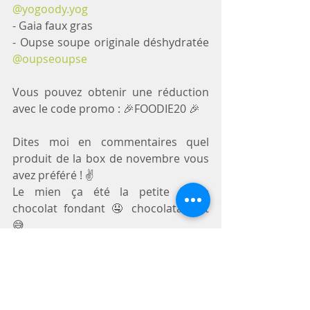
@yogoody.yog
- Gaia faux gras 
- Oupse soupe originale déshydratée 
@oupseoupse
Vous pouvez obtenir une réduction 
avec le code promo : 🎉FOODIE20 🎉
Dites moi en commentaires quel 
produit de la box de novembre vous 
avez préféré ! ✌️
Le mien ça été la petite barre 
chocolat fondant 🤤 chocolataddict 
😅
https://youtu.be/M-9atcx2znw?
si=OVkNvTwrUN553Yzr