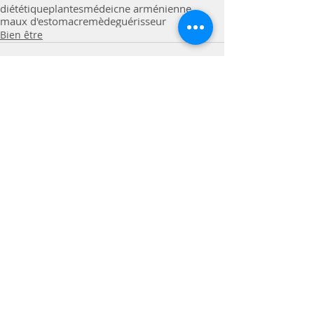
diététique
plantes
médeicne arménienne
maux d'estomac
remède
guérisseur
Bien être
Commentaires
Rédigez un commentaire...
Coraline DEVISMES
Diététicienne Nutritionniste