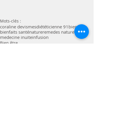
Mots-clés :
coraline devismes
diététicienne 91
bien être
bienfaits santé
nature
remedes naturels
medecine inuite
infusion
Bien être
Commentaires
Rédigez un commentaire...