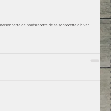
 maison
perte de poids
recette de saison
recette d'hiver