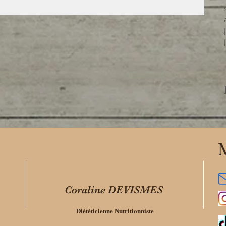
M
Coraline DEVISMES
Diététicienne Nutritionniste