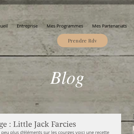
ueil
Entreprise
Mes Programmes
Mes Partenariats
Prendre Rdv
Blog
e : Little Jack Farcies
eu plus d'éléments sur les courges voici une recette 