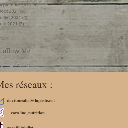
septembre 2021
(4)
4 posts
août 2021
(5)
5 posts
juillet 2021
(4)
4 posts
juin 2021
(5)
5 posts
Follow Me
es réseaux :
devismesdiet@laposte.net
coraline_nutrition
coratiktokdiet