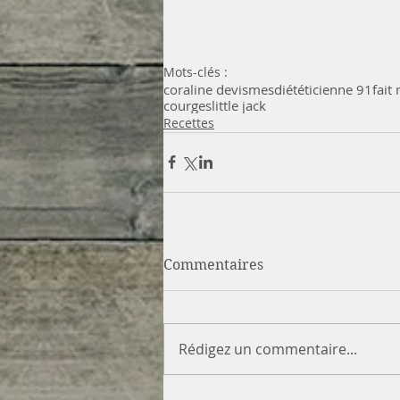
Mots-clés :
coraline devismes
diététicienne 91
fait
courges
little jack
Recettes
Commentaires
Rédigez un commentaire...