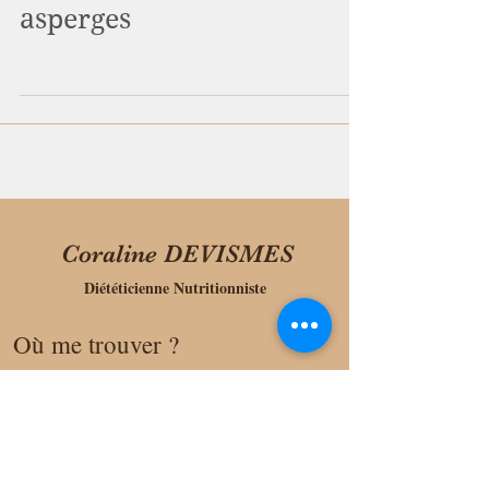
asperges
Coraline DEVISMES
Diététicienne Nutritionniste
Où me trouver ?
Sur DOCTOLIB
Mes réseaux :
devismesdiet@laposte.net