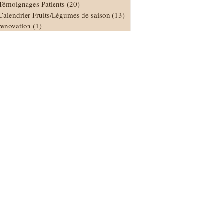
Témoignages Patients
(20)
20 posts
Calendrier Fruits/Légumes de saison
(13)
13 posts
renovation
(1)
1 post