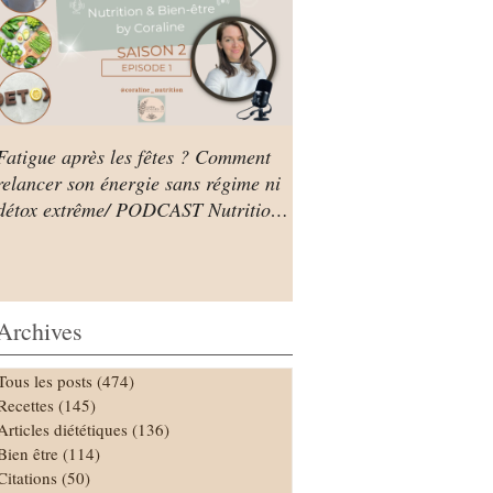
Fatigue après les fêtes ? Comment
Mon premier épisode de
relancer son énergie sans régime ni
PODCAST Nutrition & Bi
détox extrême/ PODCAST Nutrition
& Bien être by Coraline
Archives
Tous les posts
(474)
474 posts
Recettes
(145)
145 posts
Articles diététiques
(136)
136 posts
Bien être
(114)
114 posts
Citations
(50)
50 posts