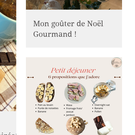
Mon goûter de Noël
Gourmand !
Je suis une très grande consommatrice de thé,
tisane et rooibos depuis plusieurs années
maintenant ! Et j'apprécie les mélanges
parfumés,...