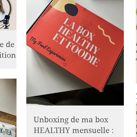
e de
tion &
er PODCAST
sur SPOTIFY
/68I4I1ZXA
Unboxing de ma box
HEALTHY mensuelle :