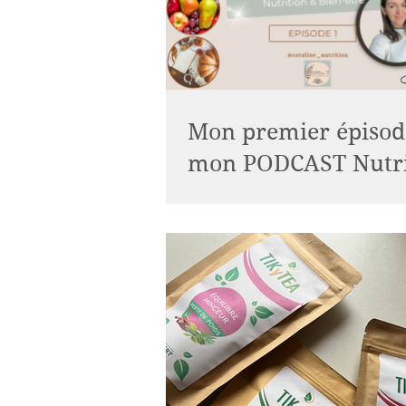
Mon premier épisod
mon PODCAST Nutri
Bien être !
Je viens de créer mon tout premi
et je vous donne rdv directement 
:
https://open.spotify.com/episode
QTsRC...