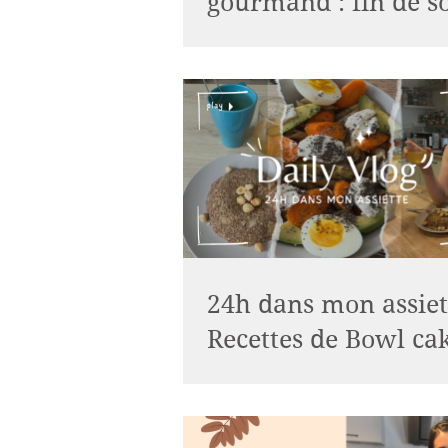
gourmand : fin de s
🍫
24h dans mon assiett
Recettes de Bowl ca