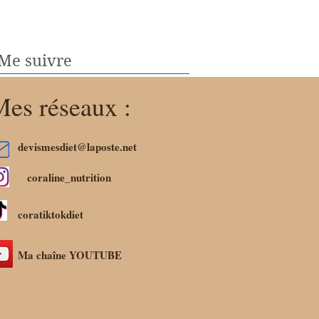
Me suivre
es réseaux :
devismesdiet@laposte.net
coraline_nutrition
coratiktokdiet
Ma chaîne YOUTUBE