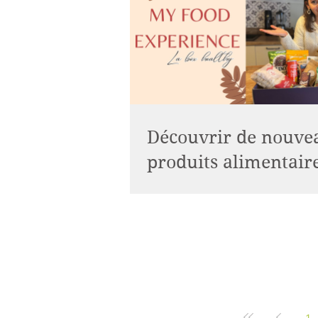
Découvrir de nouve
produits alimentaire
Au mois de novembre j'ai découver
concept de box de la marque MY
EXPERIENCE Connaissez vous la ma
Avez vous déjà commandé...
1