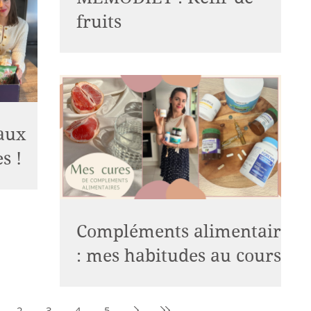
fruits
aux
s !
t un
 FOOD
rque ?
Compléments alimentaires
: mes habitudes au cours
de l'année !
Bonjour à tous, je réponds enfin à vos
2
3
4
5