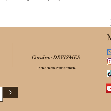
questions concernant mes habitudes de cure
en terme de compléments alimentaires ! Bon
visionnage...
M
Coraline DEVISMES
Diététicienne Nutritionniste
>