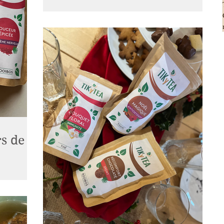
code promo
J’ai découvert la marque
@myfoodxperiences_fr il y a plus d’un an en
m’offrant 3 mois d’abonnements pour
découvrir chaque mois des...
s de la
on rituel
repas par
r un