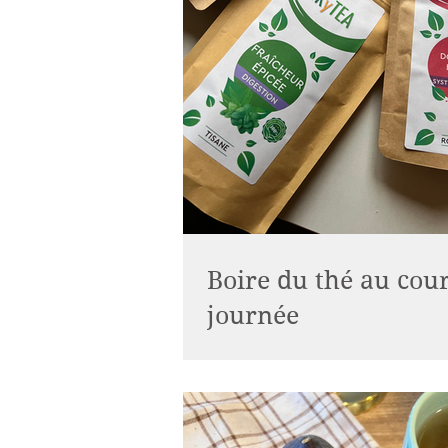
Boire du thé au cour
journée
✨MON MOMENT DE BIEN ÊTRE ✨ M
du matin : boire du thé Finir mon 
une tisane Clôturer ma journée pa
Rooibos avec un...