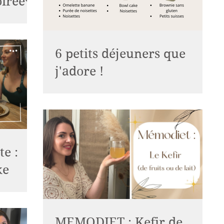
oirée🍁
6 petits déjeuners que
j'adore !
Et vous lequel vous préferez ?
e :
ke
MEMODIET : Kefir de