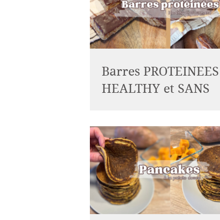
Barres PROTEINEES
HEALTHY et SANS
CUISSON
Bonjour à tous, cette semaine je 
2 recettes de barres protéinées san
pour répondre à la demande qui m'a