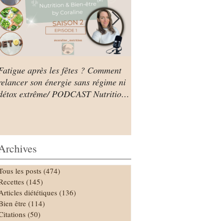
Fatigue après les fêtes ? Comment
Mon premier épisode de
relancer son énergie sans régime ni
PODCAST Nutrition & Bi
détox extrême/ PODCAST Nutrition
& Bien être by Coraline
Archives
Tous les posts
(474)
474 posts
Recettes
(145)
145 posts
Articles diététiques
(136)
136 posts
Bien être
(114)
114 posts
Citations
(50)
50 posts