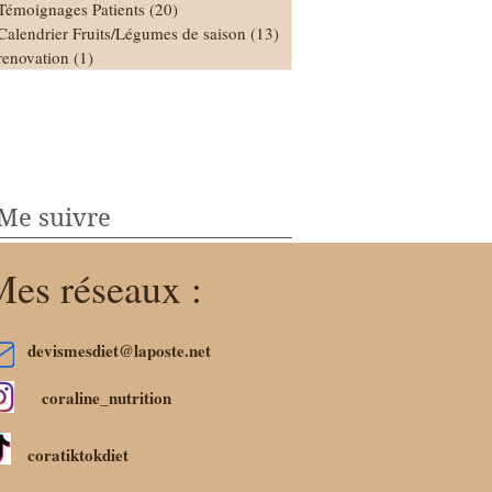
Témoignages Patients
(20)
20 posts
Calendrier Fruits/Légumes de saison
(13)
13 posts
renovation
(1)
1 post
Me suivre
es réseaux :
devismesdiet@laposte.net
coraline_nutrition
coratiktokdiet