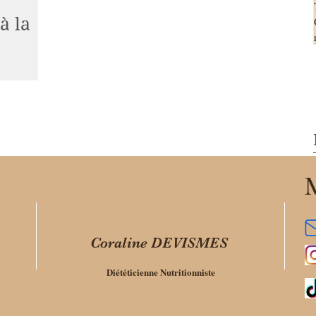
à la
ns lactose
est juste là
la...
M
Coraline DEVISMES
Diététicienne Nutritionniste