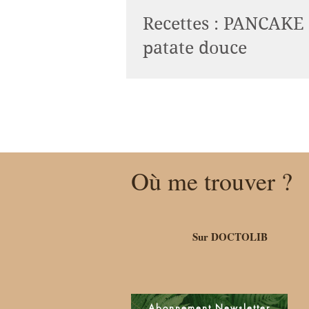
Recettes : PANCAKE 
patate douce
Tu veux une recette sans gluten, sa
et sans sucre alors la recette idéale 
dans cette vidéo ! Et tu peux même 
Où me trouver ?
Sur DOCTOLIB
Abonnement Newsletter