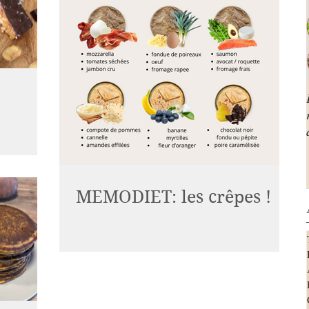
vous propose
s cuisson,
MEMODIET: les crêpes !
 était...