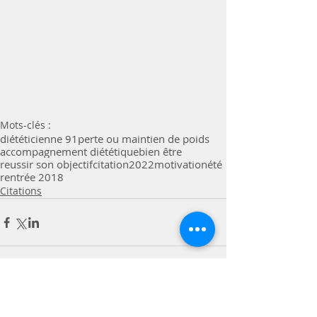
Mots-clés :
diététicienne 91
perte ou maintien de poids
accompagnement diététique
bien être
reussir son objectif
citation
2022
motivation
été
rentrée 2018
Citations
Commentaires