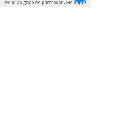
belle poignée de parmesan. Mélangez 
et servez chaud. 
Bonne appétit ! 
Recettes
Commentaires
Rédigez un commentaire...