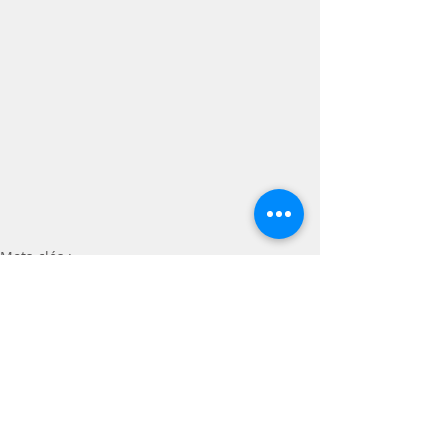
Mots-clés :
#chocolat #chocolataddict #pâques #nutrition #gourmandise #gourmandises #gourmand #cacao
Articles diététiques