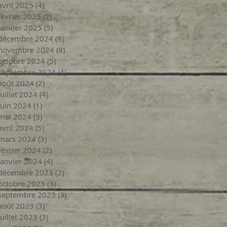
avril 2025
(4)
4 posts
février 2025
(2)
2 posts
janvier 2025
(5)
5 posts
décembre 2024
(8)
8 posts
novembre 2024
(8)
8 posts
octobre 2024
(5)
5 posts
septembre 2024
(4)
4 posts
août 2024
(2)
2 posts
juillet 2024
(4)
4 posts
juin 2024
(1)
1 post
mai 2024
(3)
3 posts
avril 2024
(5)
5 posts
mars 2024
(3)
3 posts
février 2024
(2)
2 posts
janvier 2024
(4)
4 posts
décembre 2023
(2)
2 posts
octobre 2023
(3)
3 posts
septembre 2023
(3)
3 posts
août 2023
(3)
3 posts
juillet 2023
(3)
3 posts