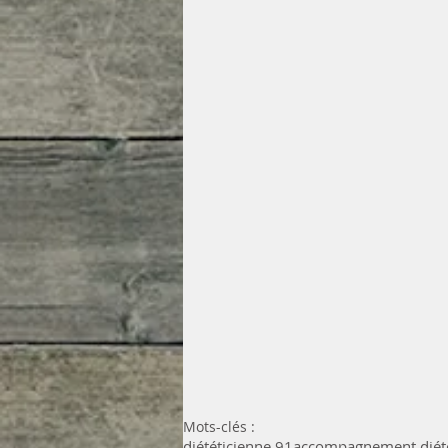
Mots-clés :
diététicienne 91
accompagnement diét