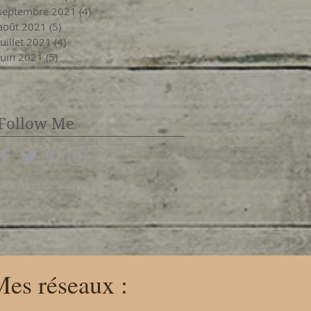
septembre 2021
(4)
4 posts
août 2021
(5)
5 posts
juillet 2021
(4)
4 posts
juin 2021
(5)
5 posts
Follow Me
es réseaux :