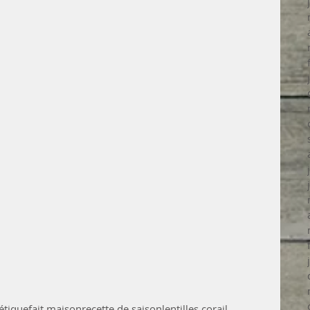
étique
fait maison
recette de saison
lentilles corail