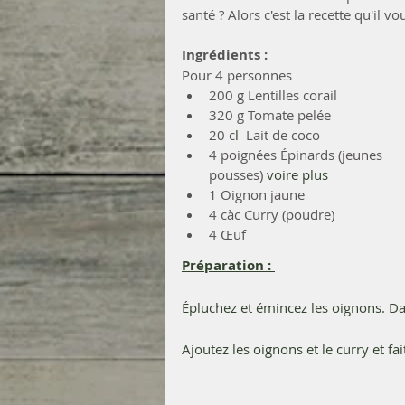
santé ? Alors c'est la recette qu'il v
Ingrédients : 
Pour 4 personnes 
200 g Lentilles corail
320 g Tomate pelée
20 c
l  
Lait de coco
4 poignées Épinards (jeunes 
pousses)
 voire plus 
1 Oignon jaune
4 càc Curry (poudre)
4 Œuf
Préparation : 
Épluchez et émincez les oignons. Dan
Ajoutez les oignons et le curry et f