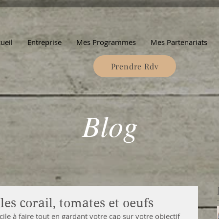
ueil
Entreprise
Mes Programmes
Mes Partenariats
Prendre Rdv
Blog
lles corail, tomates et oeufs
ile à faire tout en gardant votre cap sur votre objectif 