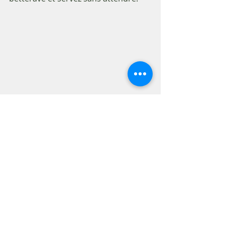
Mots-clés :
coraline devismes
perte ou maintien de poids
fait maison
healthyfood
equilibre alimentaire
pâtes
betterave
pesto
Recettes