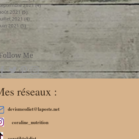
septembre 2021
(4)
4 posts
août 2021
(5)
5 posts
juillet 2021
(4)
4 posts
juin 2021
(5)
5 posts
Follow Me
es réseaux :
devismesdiet@laposte.net
coraline_nutrition
coratiktokdiet