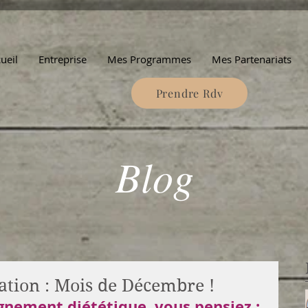
ueil
Entreprise
Mes Programmes
Mes Partenariats
Prendre Rdv
Blog
ation : Mois de Décembre !
nement diététique, vous pensiez : 