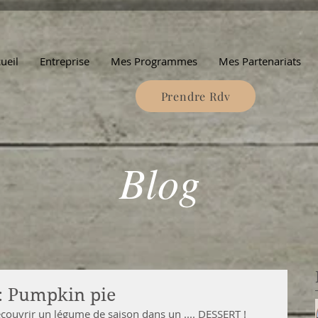
ueil
Entreprise
Mes Programmes
Mes Partenariats
Prendre Rdv
Blog
 : Pumpkin pie
couvrir un légume de saison dans un .... DESSERT !