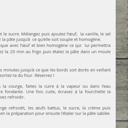
 le sucre. Mélangez puis ajoutez l’œuf,  la vanille, le sel 
 la pâte jusqu'à  ce qu'elle soit souple et homogène.
ique avec l’œuf et bien homogène ce qui  lui permettra 
vez la 20 min au frigo puis étalez la pâte dans un moule 
 minutes jusqu'à ce que les bords soit dorés en veillant 
sortez-la du four. Réservez !
a courge, faites la cuire à la vapeur ou dans l'eau 
e fondante. Une fois cuite, écrasez à la fourchette la 
ez refroidir. 
ge refroidit, les œufs battus, le sucre, la crème puis 
terminer par les épices. Mélangez bien la préparation pour ensuite l'étaler sur la pâte sablée. 