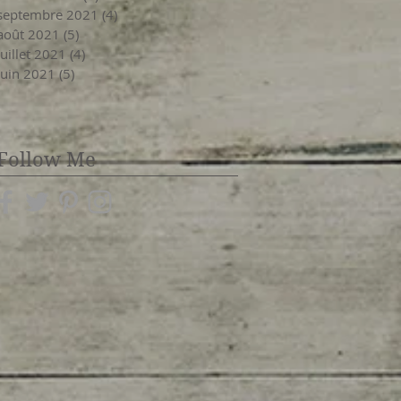
septembre 2021
(4)
4 posts
août 2021
(5)
5 posts
juillet 2021
(4)
4 posts
juin 2021
(5)
5 posts
Follow Me