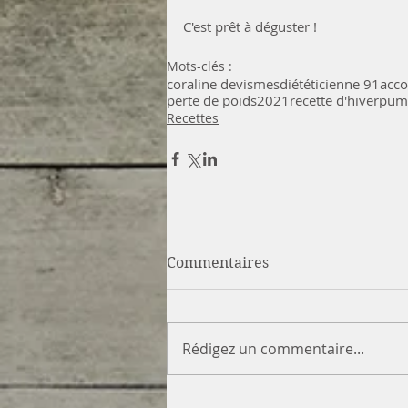
C'est prêt à déguster !
Mots-clés :
coraline devismes
diététicienne 91
acc
perte de poids
2021
recette d'hiver
pump
Recettes
Commentaires
Rédigez un commentaire...