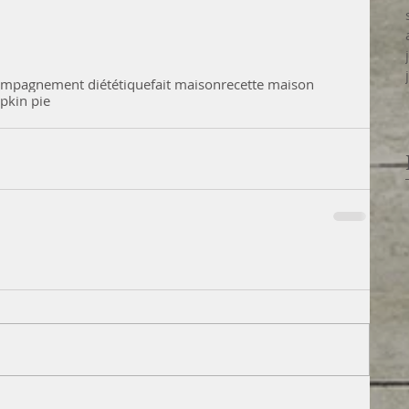
ompagnement diététique
fait maison
recette maison
kin pie