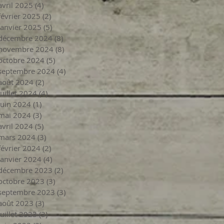
avril 2025
(4)
4 posts
février 2025
(2)
2 posts
janvier 2025
(5)
5 posts
décembre 2024
(8)
8 posts
novembre 2024
(8)
8 posts
octobre 2024
(5)
5 posts
septembre 2024
(4)
4 posts
août 2024
(2)
2 posts
juillet 2024
(4)
4 posts
juin 2024
(1)
1 post
mai 2024
(3)
3 posts
avril 2024
(5)
5 posts
mars 2024
(3)
3 posts
février 2024
(2)
2 posts
janvier 2024
(4)
4 posts
décembre 2023
(2)
2 posts
octobre 2023
(3)
3 posts
septembre 2023
(3)
3 posts
août 2023
(3)
3 posts
juillet 2023
(3)
3 posts